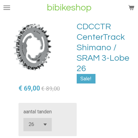
bibikeshop
Ga
direct
naar
CDCCTR
de
CenterTrack
hoofdinhoud
Shimano /
SRAM 3-Lobe
26
Sale!
€ 69,00
€ 89,00
aantal tanden