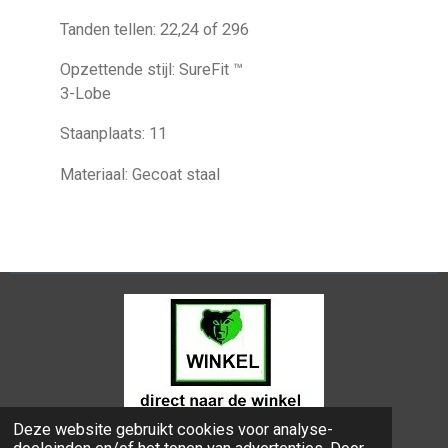
Tanden tellen: 22,24 of 296
Opzettende stijl: SureFit ™
3-Lobe
Staanplaats: 11
Materiaal: Gecoat staal
Deze website gebruikt cookies voor analyse-
© 2024 - 2026 Bongers Apeldoorn