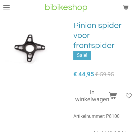
bibikeshop
Ga
direct
naar
Pinion spider
de
voor
hoofdinhoud
frontspider
Sale!
€ 44,95
€ 59,95
In
winkelwagen
Artikelnummer:
P8100