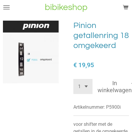
bibikeshop
Ga
direct
naar
Pinion
de
getallenring 18
hoofdinhoud
omgekeerd
€ 19,95
In
winkelwagen
Artikelnummer:
P5900i
voor shifter met de
getallen in de omgekeerde