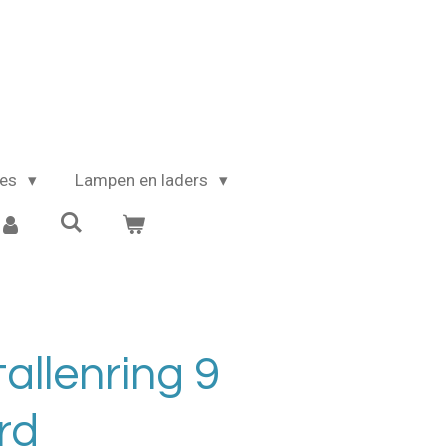
kes
Lampen en laders
tallenring 9
rd