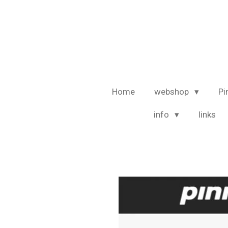
Ga
direct
naar
de
hoofdinhoud
Home
webshop
Pi
info
links