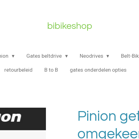
bibikeshop
nion
Gates beltdrive
Neodrives
Belt-Bi
retourbeleid
B to B
gates onderdelen opties
Pinion ge
omgekee