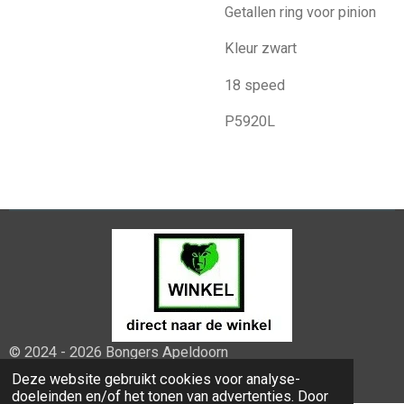
Getallen ring voor pinion
Kleur zwart
18 speed
P5920L
© 2024 - 2026 Bongers Apeldoorn
Powered by
JouwWeb
Deze website gebruikt cookies voor analyse-
doeleinden en/of het tonen van advertenties. Door