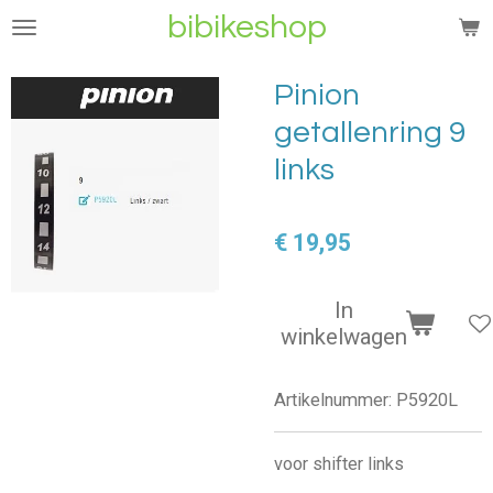
bibikeshop
Ga
direct
naar
Pinion
de
getallenring 9
hoofdinhoud
links
€ 19,95
In
winkelwagen
Artikelnummer:
P5920L
voor shifter links