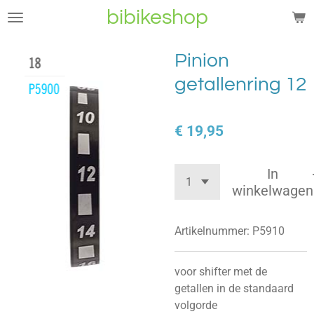
bibikeshop
Ga
direct
naar
Pinion
de
getallenring 12
hoofdinhoud
€ 19,95
In
winkelwagen
Artikelnummer:
P5910
voor shifter met de
getallen in de standaard
volgorde