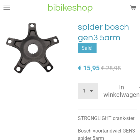
bibikeshop
Ga
direct
naar
spider bosch
de
gen3 5arm
hoofdinhoud
Sale!
€ 15,95
€ 28,95
In
winkelwagen
STRONGLIGHT crank-ster
Bosch voortandwiel GEN3
spider 5arm