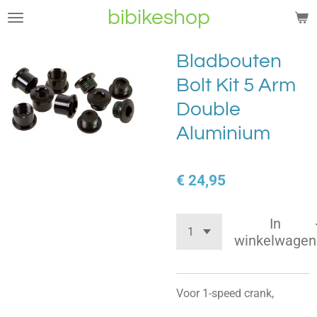
bibikeshop
Ga
direct
naar
Bladbouten
de
Bolt Kit 5 Arm
hoofdinhoud
Double
Aluminium
€ 24,95
In
winkelwagen
Voor 1-speed crank,