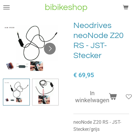
bibikeshop
Ga
direct
naar
Neodrives
de
neoNode Z20
hoofdinhoud
RS - JST-
Stecker
€ 69,95
In
winkelwagen
neoNode Z20 RS - JST-
Stecker/grijs