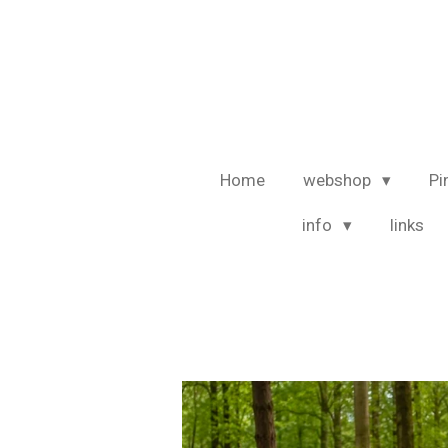
Ga
direct
naar
de
hoofdinhoud
Home
webshop
Pi
info
links