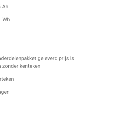
5 Ah
51 Wh
derdelenpakket geleverd prijs is
 zonder kenteken
nteken
ragen