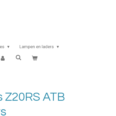
kes
Lampen en laders
es Z20RS ATB
ts