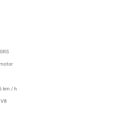
20RS
fmotor
5 km / h
e V8