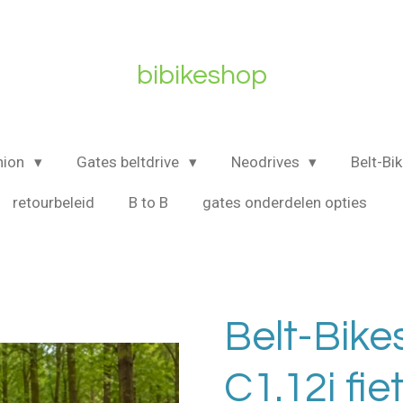
bibikeshop
nion
Gates beltdrive
Neodrives
Belt-Bi
retourbeleid
B to B
gates onderdelen opties
Belt-Bik
C1.12i fie