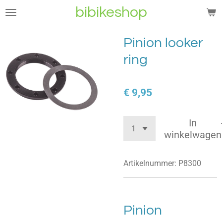
bibikeshop
Ga
direct
naar
Pinion looker
de
ring
hoofdinhoud
€ 9,95
In
winkelwagen
Artikelnummer:
P8300
Pinion