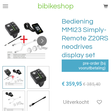
bibikeshop
Ga
direct
naar
Bediening
de
MMI23 Simply-
hoofdinhoud
Remote Z20RS
neodrives
display set
pre-order (bij
vooruitbetaling)
€ 359,95
€ 385,40
Uitverkocht