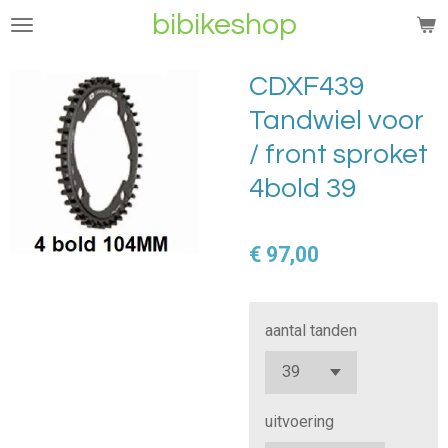
bibikeshop
Ga
direct
naar
CDXF439
de
Tandwiel voor
hoofdinhoud
/ front sproket
4bold 39
€ 97,00
aantal tanden
uitvoering