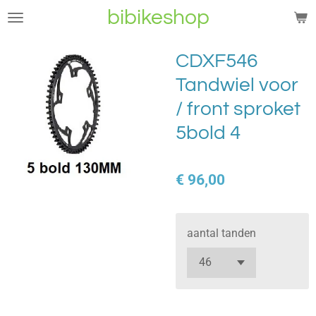
bibikeshop
Ga
direct
naar
CDXF546
de
Tandwiel voor
hoofdinhoud
/ front sproket
5bold 4
€ 96,00
aantal tanden