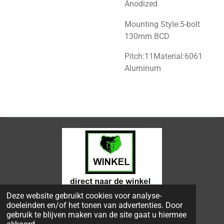
Anodized
Mounting Style:5-bolt
130mm BCD
Pitch:11Material:6061
Aluminum
Deze website gebruikt cookies voor analyse-
© 2024 - 2026 Bongers Apeldoorn
doeleinden en/of het tonen van advertenties. Door
Powered by
JouwWeb
gebruik te blijven maken van de site gaat u hiermee