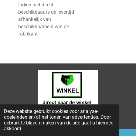
Indien niet direct
beschikbaar, is de levertijd
afhankelijk van
beschikbaarheid van de
fabrikant
Deze website gebruikt cookies voor analyse-
© 2024 - 2026 Bongers Apeldoorn
doeleinden en/of het tonen van advertenties. Door
Powered by
JouwWeb
gebruik te blijven maken van de site gaat u hiermee
akkoord.