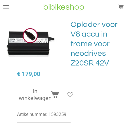
bibikeshop
Ga
direct
naar
Oplader voor
de
V8 accu in
hoofdinhoud
frame voor
neodrives
Z20SR 42V
€ 179,00
In
winkelwagen
Artikelnummer:
1593259