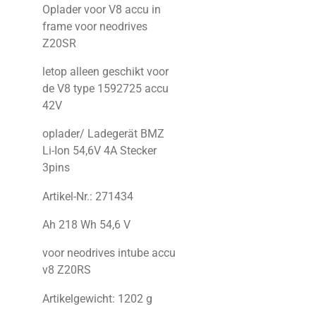
Oplader voor V8 accu in
frame voor neodrives
Z20SR
letop alleen geschikt voor
de V8 type 1592725 accu
42V
oplader/ Ladegerät BMZ
Li-Ion 54,6V 4A Stecker
3pins
Artikel-Nr.: 27143
4
Ah 218 Wh 54,6 V
voor neodrives intube accu
v8 Z20RS
Artikelgewicht: 1202 g