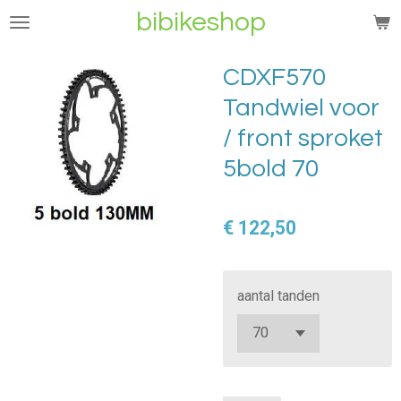
bibikeshop
Ga
direct
naar
CDXF570
de
Tandwiel voor
hoofdinhoud
/ front sproket
5bold 70
€ 122,50
aantal tanden